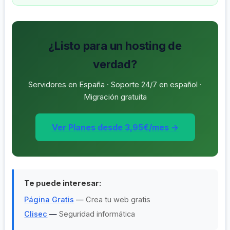
¿Listo para un hosting de
verdad?
Servidores en España · Soporte 24/7 en español ·
Migración gratuita
Ver Planes desde 3,95€/mes →
Te puede interesar:
Página Gratis
—
Crea tu web gratis
Clisec
—
Seguridad informática