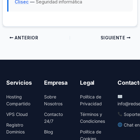
Clisec
—
Seguridad informática
ANTERIOR
SIGUIENTE
Servicios
Empresa
Legal
Contact
Hosting
Sobre
Política de
Compartido
Nosotros
Privacidad
info@redse
VPS Cloud
Contacto
Términos y
Soporte
24/7
Condiciones
Registro
Chat en
Dominios
Blog
Política de
Cookies