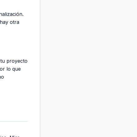
nalización.
 hay otra
i tu proyecto
or lo que
no