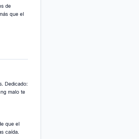
os de
más que el
s. Dedicado:
ing malo te
e que el
s caída.