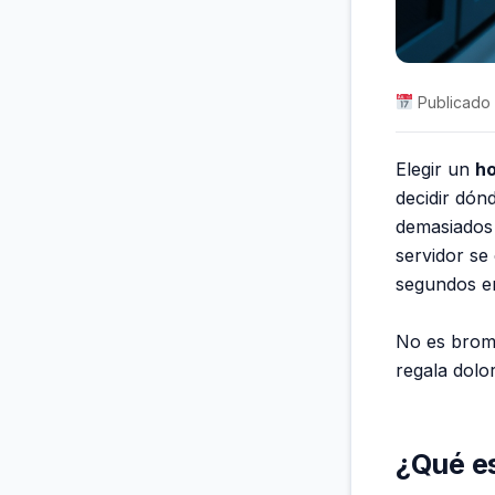
Publicado e
Elegir un
ho
decidir dón
demasiados 
servidor se 
segundos en
No es broma
regala dolo
¿Qué es