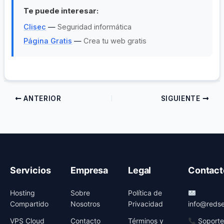
Te puede interesar:
Clisec
—
Seguridad informática
Página Gratis
—
Crea tu web gratis
ANTERIOR
SIGUIENTE
Servicios
Empresa
Legal
Contact
Hosting
Sobre
Política de
Compartido
Nosotros
Privacidad
info@redse
VPS Cloud
Contacto
Términos y
Soporte