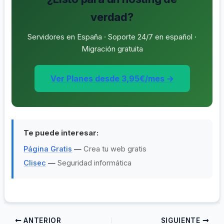
verdad?
Servidores en España · Soporte 24/7 en español ·
Migración gratuita
Ver Planes desde 3,95€/mes →
Te puede interesar:
Página Gratis
—
Crea tu web gratis
Clisec
—
Seguridad informática
ANTERIOR
SIGUIENTE