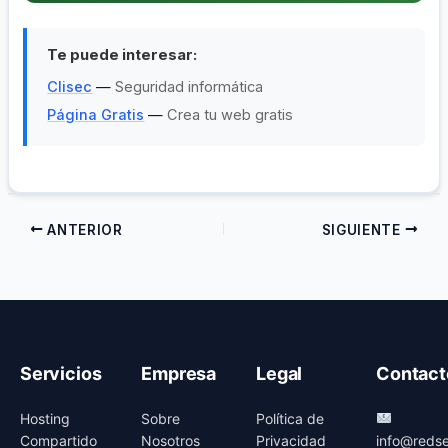
Te puede interesar:
Clisec
—
Seguridad informática
Página Gratis
—
Crea tu web gratis
ANTERIOR
SIGUIENTE
Servicios
Empresa
Legal
Contact
Hosting
Sobre
Política de
Compartido
Nosotros
Privacidad
info@redse