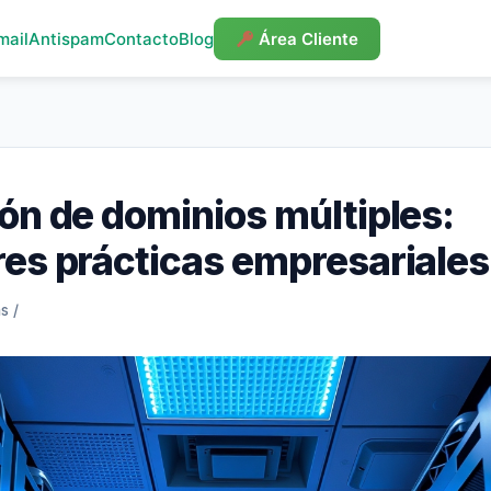
mail
Antispam
Contacto
Blog
Área Cliente
ón de dominios múltiples:
es prácticas empresariales
as
/