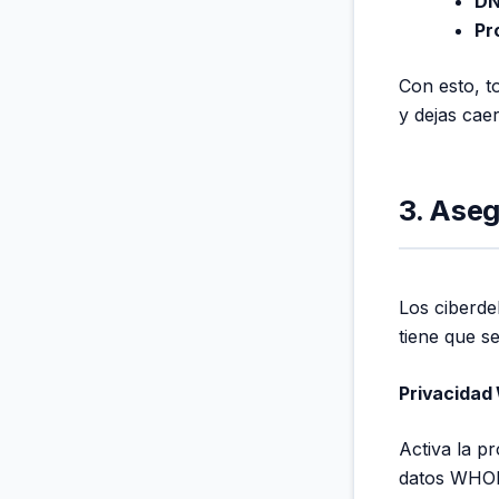
DN
Pr
Con esto, t
y dejas cae
3. Ase
Los ciberde
tiene que s
Privacidad
Activa la p
datos WHOI