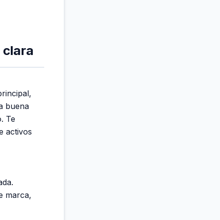
 clara
rincipal,
na buena
. Te
e activos
ada.
de marca,