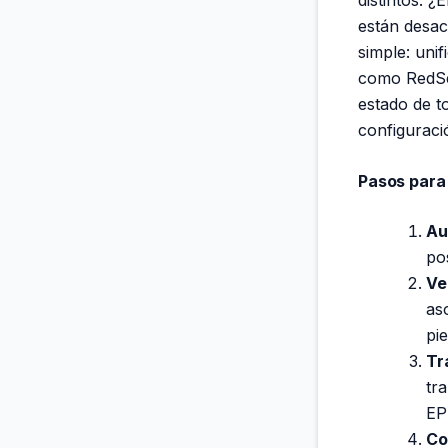
están desac
simple: unif
como RedSer
estado de t
configuraci
Pasos para 
Au
po
Ve
as
pi
Tr
tr
EP
Co