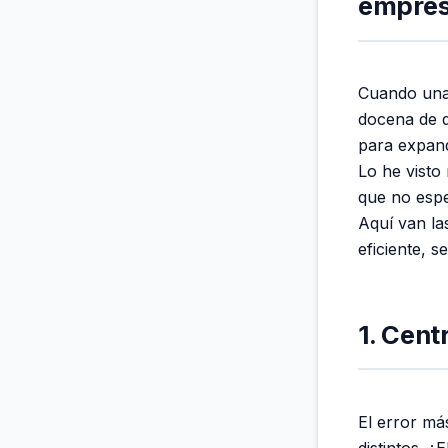
empres
Cuando una 
docena de d
para expand
Lo he vist
que no espe
Aquí van la
eficiente, s
1. Cent
El error má
distintos. 