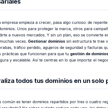
ariales
empresa empieza a crecer, pasa algo curioso: de repente
ominios. Unos para proteger la marca, otros para campañ
irte a nuevos mercados. Y sin un plan, eso se convierte e
o muchas veces.
Gestionar dominios
sin estructura te trae 
rabas, tráfico perdido, agujeros de seguridad y facturas q
s prácticas que funcionan para que tu
gestión de dominio
egura y escalable. Así te centras en lo que importa: el negoc
raliza todos tus dominios en un solo 
s común es tener dominios repartidos por tres o cuatro reg
¿El resultado? No sabes cuándo caduca cada uno, los datos