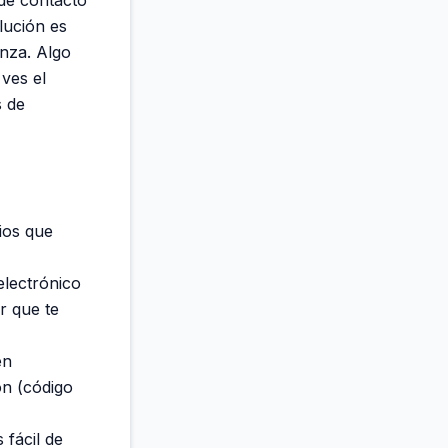
lución es
nza. Algo
ves el
s de
ios que
electrónico
r que te
en
ón (código
 fácil de