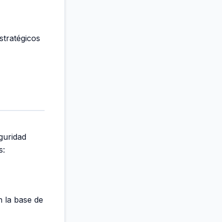
stratégicos
guridad
s:
n la base de