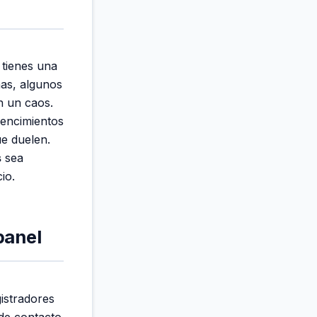
 tienes una
as, algunos
n un caos.
vencimientos
ue duelen.
s
sea
io.
panel
istradores
 de contacto