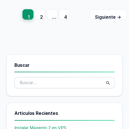
1
2
…
4
Siguiente
→
Buscar
B
u
s
c
a
r
Artículos Recientes
p
o
r
Instalar Magento 2 en VPS