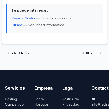
Te puede interesar:
Página Gratis
—
Crea tu web gratis
Clisec
—
Seguridad informática
ANTERIOR
SIGUIENTE
Servicios
Empresa
Legal
Contact
Hosting
Sobre
Política de
Compartido
Nosotros
Privacidad
info@redse