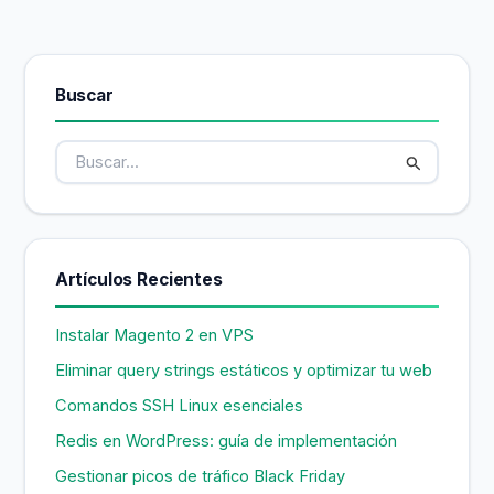
Buscar
B
u
s
c
a
r
Artículos Recientes
p
o
r
Instalar Magento 2 en VPS
:
Eliminar query strings estáticos y optimizar tu web
Comandos SSH Linux esenciales
Redis en WordPress: guía de implementación
Gestionar picos de tráfico Black Friday